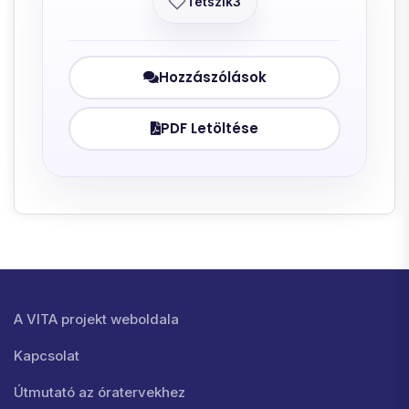
Tetszik
3
Hozzászólások
PDF Letöltése
Lábléc menü
A VITA projekt weboldala
Kapcsolat
Útmutató az óratervekhez