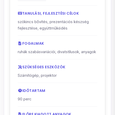
TANULÁSI, FEJLESZTÉSI CÉLOK
szókincs bővítés, prezentációs készség
fejlesztése, együttműködés
FOGALMAK
ruhák szabásvariációi, divatstílusok, anyagok
SZÜKSÉGES ESZKÖZÖK
Számítógép, projektor
IDŐTARTAM
90 perc
ELŐRE KIADOTT ANYAGOK