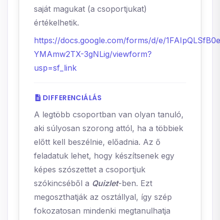
saját magukat (a csoportjukat)
értékelhetik.
https://docs.google.com/forms/d/e/1FAIpQLSf
YMAmw2TX-3gNLig/viewform?
usp=sf_link
DIFFERENCIÁLÁS
A legtöbb csoportban van olyan tanuló,
aki súlyosan szorong attól, ha a többiek
előtt kell beszélnie, előadnia. Az ő
feladatuk lehet, hogy készítsenek egy
képes szószettet a csoportjuk
szókincséből a
Quizlet
-ben. Ezt
megoszthatják az osztállyal, így szép
fokozatosan mindenki megtanulhatja