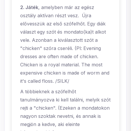
2. Játék
, amelyben már az egész
osztály aktívan részt vesz. Újra
elővesszük az első szófelhőt. Egy diák
választ egy szót és mondato(ka)t alkot
vele. Azonban a kiválasztott szót a
"chicken" szóra cseréli. (Pl: Evening
dresses are often made of chicken.
Chicken is a royal material. The most
expensive chicken is made of worm and
it's called floss. /SILK/
A többieknek a szófelhőt
tanulmányozva ki kell találni, melyik szót
rejti a "chicken". (Ezeken a mondatokon
nagyon szoktak nevetni, és annak is
megjön a kedve, aki eleinte