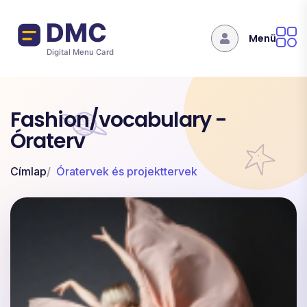
Ugrás a tartalomra
Menü
Fashion/vocabulary -
Óraterv
Címlap
Óratervek és projekttervek