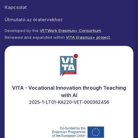
Kapcsolat
Útmutató az óratervekhez
Developed by the
VETWork Erasmus+ Consortium
.
Renewed and expanded within
VITA Erasmus+ project
.
VITA - Vocational Innovation through Teaching
with AI
2025-1-LT01-KA220-VET-000362456