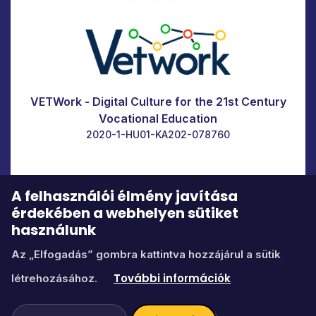
VETWork - Digital Culture for the 21st Century
Vocational Education
2020-1-HU01-KA202-078760
A felhasználói élmény javítása
érdekében a webhelyen sütiket
használunk
Az „Elfogadás” gombra kattintva hozzájárul a sütik
Ikonok a
fontawesome.com
weboldalról
Kapcsolat:
edu@itstudy.hu
További információk
létrehozásához.