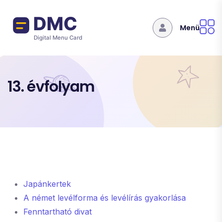
Ugrás a tartalomra
Menü
13. évfolyam
Japánkertek
A német levélforma és levélírás gyakorlása
Fenntartható divat