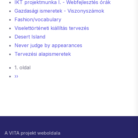
IKT projektmunka I. - Webfejlesztés órák
Gazdasági ismeretek - Viszonyszámok
Fashion/vocabulary
Viselettörténeti kiállítás tervezés
Desert Island
Never judge by appearances
Tervezési alapismeretek
Oldalszámozás
1. oldal
Következő oldal
››
Lábléc menü
A VITA projekt weboldala