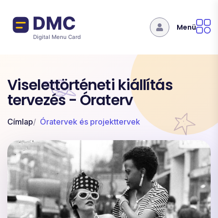
Ugrás a tartalomra
Menü
Viselettörténeti kiállítás
tervezés - Óraterv
Címlap
Óratervek és projekttervek