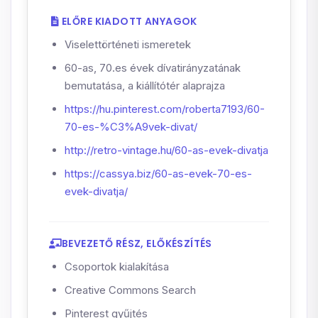
ELŐRE KIADOTT ANYAGOK
Viselettörténeti ismeretek
60-as, 70.es évek dívatirányzatának
bemutatása, a kiállítótér alaprajza
https://hu.pinterest.com/roberta7193/60-
70-es-%C3%A9vek-divat/
http://retro-vintage.hu/60-as-evek-divatja
https://cassya.biz/60-as-evek-70-es-
evek-divatja/
BEVEZETŐ RÉSZ, ELŐKÉSZÍTÉS
Csoportok kialakítása
Creative Commons Search
Pinterest gyűjtés