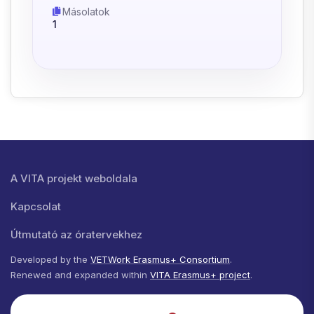
Másolatok
1
Lábléc menü
A VITA projekt weboldala
Kapcsolat
Útmutató az óratervekhez
Developed by the
VETWork Erasmus+ Consortium
.
Renewed and expanded within
VITA Erasmus+ project
.