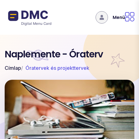
Ugrás a tartalomra
Menü
Naplemente - Óraterv
Címlap
Óratervek és projekttervek