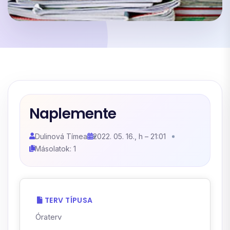
Naplemente
Dulinová Tímea
2022. 05. 16., h – 21:01
Másolatok: 1
TERV TÍPUSA
Óraterv