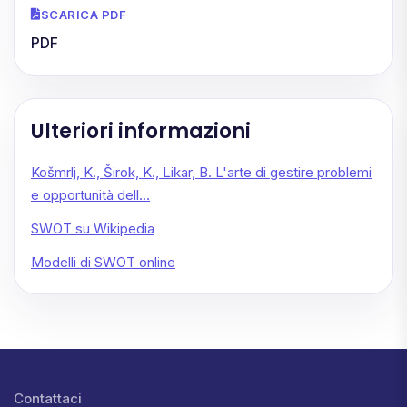
SCARICA PDF
PDF
Ulteriori informazioni
Košmrlj, K., Širok, K., Likar, B. L'arte di gestire problemi
e opportunità dell…
SWOT su Wikipedia
Modelli di SWOT online
Lábléc menü
Contattaci