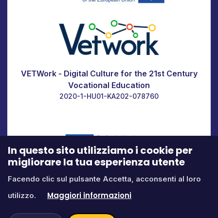
VETWork - Digital Culture for the 21st Century
Vocational Education
2020-1-HU01-KA202-078760
In questo sito utilizziamo i cookie per
migliorare la tua esperienza utente
Facendo clic sul pulsante Accetta, acconsenti al loro
Icone di
fontawesome.com
Contattaci:
edu@itstudy.hu
Maggiori informazioni
utilizzo.