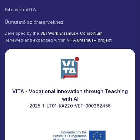
Sito web VITA
Útmutató az óratervekhez
Developed by the
VETWork Erasmus+ Consortium
.
Renewed and expanded within
VITA Erasmus+ project
.
VITA - Vocational Innovation through Teaching
with AI
2025-1-LT01-KA220-VET-000362456