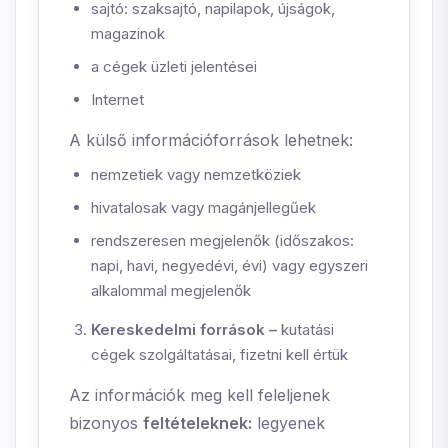
sajtó: szaksajtó,
napilapok,
újságok,
magazinok
a cégek üzleti jelentései
Internet
A külső információforrások lehetnek:
nemzetiek vagy nemzetköziek
hivatalosak vagy magánjellegűek
rendszeresen megjelenők (időszakos:
napi, havi, negyedévi, évi) vagy egyszeri
alkalommal megjelenők
Kereskedelmi források –
kutatási
cégek szolgáltatásai, fizetni kell értük
Az információk meg kell feleljenek
bizonyos
feltételeknek:
legyenek