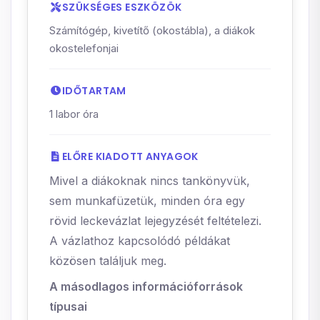
SZÜKSÉGES ESZKÖZÖK
Számítógép, kivetítő (okostábla), a diákok
okostelefonjai
IDŐTARTAM
1 labor óra
ELŐRE KIADOTT ANYAGOK
Mivel a diákoknak nincs tankönyvük,
sem munkafüzetük, minden óra egy
rövid leckevázlat lejegyzését feltételezi.
A vázlathoz kapcsolódó példákat
közösen találjuk meg.
A másodlagos információforrások
típusai