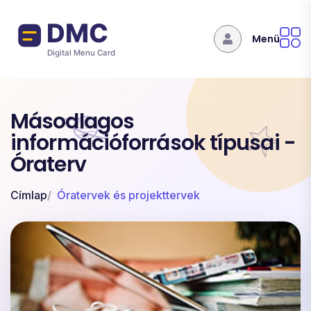
Ugrás a tartalomra
Menü
Másodlagos
információforrások típusai -
Óraterv
Címlap
Óratervek és projekttervek