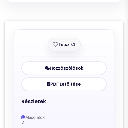
Tetszik
1
Hozzászólások
PDF Letöltése
Részletek
Másolatok
2