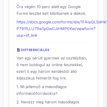
Óra végén 10 perc alatt egy Google
Forms tesztet kell kitöltsenek a diákok.
https://docs.google.com/forms/d/e/1FAIpQLS
P791fLLU75w1pGwCJiHMPEKw/viewform?
usp=sf_link
DIFFERENCIÁLÁS
Van egy sérült gyermek az osztályban,
ő nem boldogul az online tesztekkel,
ezért ő egy három kérdésből álló
klasszikus felmérőt fog írni:
1. Mi jellemző a másodlagos
információforrásokra?
2. Nevezz meg három másodlagos