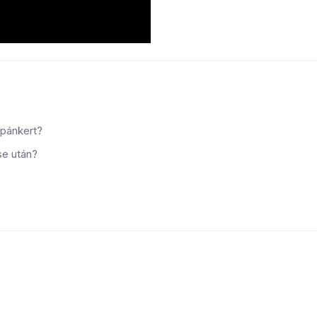
apánkert?
se után?