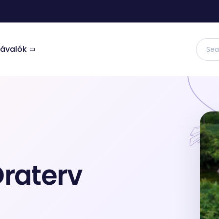
ávalók
Search
raterv