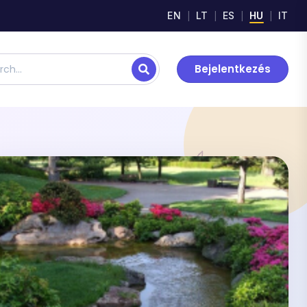
EN
LT
ES
HU
IT
Bejelentkezés
 lesson plans, digital materials, and resources