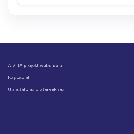
Lábléc menü
A VITA projekt weboldala
Kapcsolat
Útmutató az óratervekhez