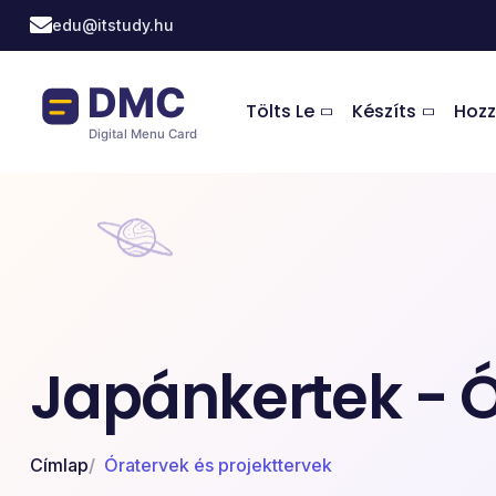
Ugrás a tartalomra
edu@itstudy.hu
Tölts Le
Készíts
Hozz
Japánkertek - Ó
Címlap
Óratervek és projekttervek