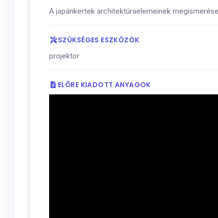
A japánkertek architektúraelemeinek megismerése
SZÜKSÉGES ESZKÖZÖK
projektor
ELŐRE KIADOTT ANYAGOK