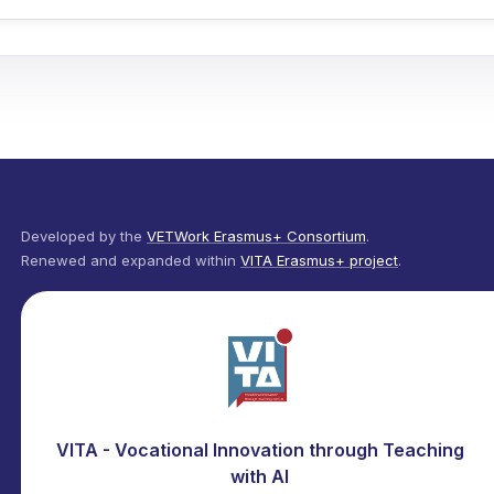
Developed by the
VETWork Erasmus+ Consortium
.
Renewed and expanded within
VITA Erasmus+ project
.
VITA - Vocational Innovation through Teaching
with AI