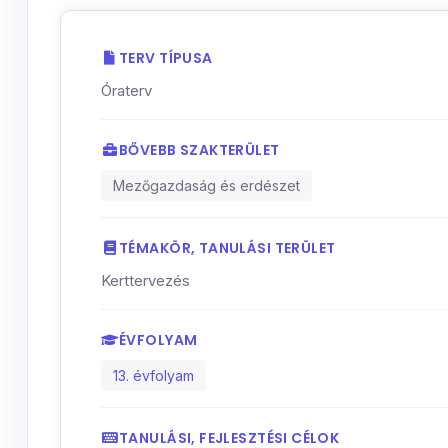
TERV TÍPUSA
Óraterv
BŐVEBB SZAKTERÜLET
Mezőgazdaság és erdészet
TÉMAKÖR, TANULÁSI TERÜLET
Kerttervezés
ÉVFOLYAM
13. évfolyam
TANULÁSI, FEJLESZTÉSI CÉLOK