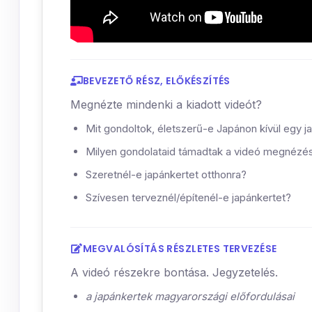
BEVEZETŐ RÉSZ, ELŐKÉSZÍTÉS
Megnézte mindenki a kiadott videót?
Mit gondoltok, életszerű-e Japánon kívül egy j
Milyen gondolataid támadtak a videó megnézé
Szeretnél-e japánkertet otthonra?
Szívesen terveznél/építenél-e japánkertet?
MEGVALÓSÍTÁS RÉSZLETES TERVEZÉSE
A videó részekre bontása. Jegyzetelés.
a japánkertek magyarországi előfordulásai